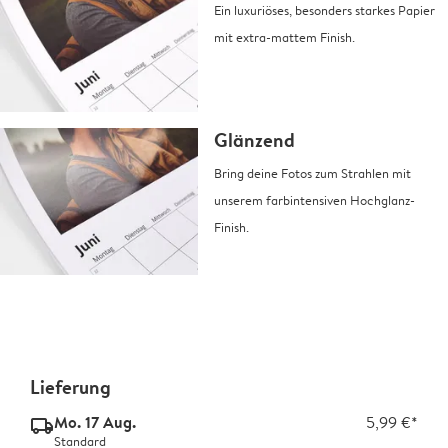
Ein luxuriöses, besonders starkes Papier
mit extra-mattem Finish.
Glänzend
Bring deine Fotos zum Strahlen mit
unserem farbintensiven Hochglanz-
Finish.
Lieferung
Mo. 17 Aug.
5,99 €*
delivery_standard_v2
Standard