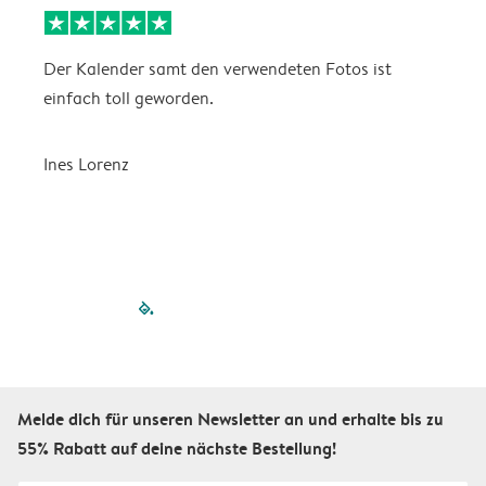
Der Kalender samt den verwendeten Fotos ist
G
einfach toll geworden.
F
O
Ines Lorenz
I
filled-pagination
outlined-paginatio
outlined-paginat
outlined-pagin
outlined-pag
outlined-p
Melde dich für unseren Newsletter an und erhalte bis zu
55% Rabatt auf deine nächste Bestellung!