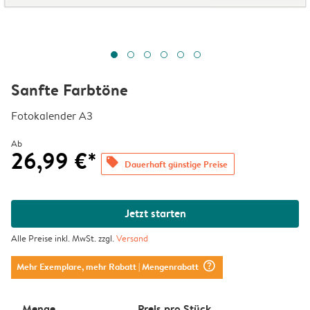
Sanfte Farbtöne
Fotokalender A3
Ab
26,99 €*
offers
Dauerhaft günstige Preise
Jetzt starten
Alle Preise inkl. MwSt. zzgl.
Versand
question_mark_circle
Mehr Exemplare, mehr Rabatt
| Mengenrabatt
Menge
Preis pro Stück