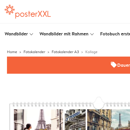
Wandbilder
Wandbilder mit Rahmen
Fotobuch erste
slim_arrow_down
slim_arrow_down
Home
Fotokalender
Fotokalender A3
Kollage
offers
Dauer