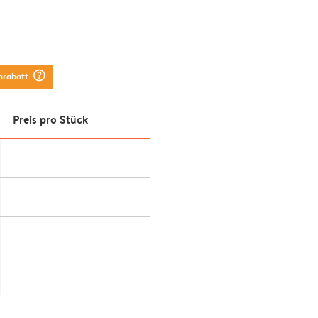
question_mark_circle
nrabatt
Preis pro Stück