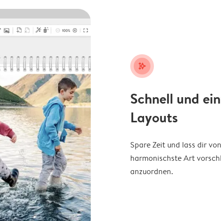
stars_plus
Schnell und ei
Layouts
Spare Zeit und lass dir v
harmonischste Art vorschl
anzuordnen.