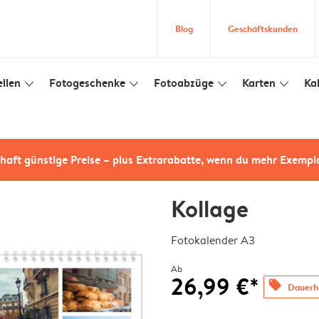
Blog
Geschäftskunden
llen
Fotogeschenke
Fotoabzüge
Karten
Ka
slim_arrow_down
slim_arrow_down
slim_arrow_down
slim_arrow_down
haft günstige Preise – plus Extrarabatte, wenn du mehr Exempl
Kollage
Fotokalender A3
Ab
26,99 €*
offers
Dauerha