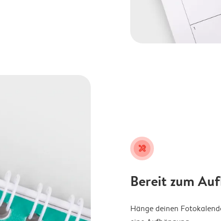
tools
Bereit zum Au
Hänge deinen Fotokalender