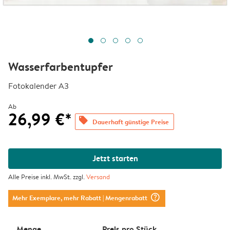
Wasserfarbentupfer
Fotokalender A3
Ab
26,99 €*
offers
Dauerhaft günstige Preise
Jetzt starten
Alle Preise inkl. MwSt. zzgl.
Versand
question_mark_circle
Mehr Exemplare, mehr Rabatt
| Mengenrabatt
Menge
Preis pro Stück