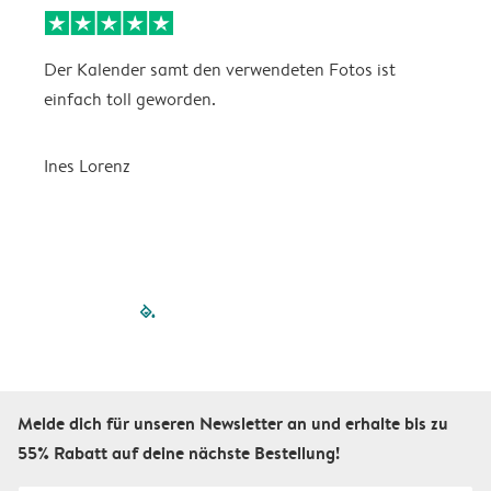
Der Kalender samt den verwendeten Fotos ist
G
einfach toll geworden.
F
O
Ines Lorenz
I
filled-pagination
outlined-paginatio
outlined-paginat
outlined-pagin
outlined-pag
outlined-p
Melde dich für unseren Newsletter an und erhalte bis zu
55% Rabatt auf deine nächste Bestellung!