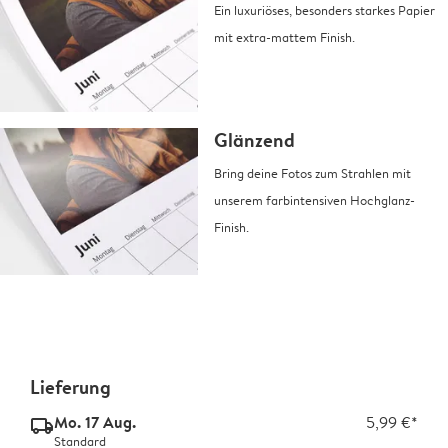
Ein luxuriöses, besonders starkes Papier
mit extra-mattem Finish.
Glänzend
Bring deine Fotos zum Strahlen mit
unserem farbintensiven Hochglanz-
Finish.
Lieferung
Mo. 17 Aug.
5,99 €*
delivery_standard_v2
Standard