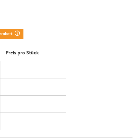
question_mark_circle
nrabatt
Preis pro Stück