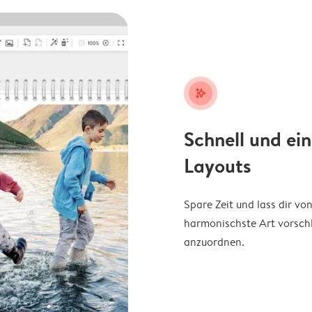
stars_plus
Schnell und ei
Layouts
Spare Zeit und lass dir v
harmonischste Art vorschl
anzuordnen.