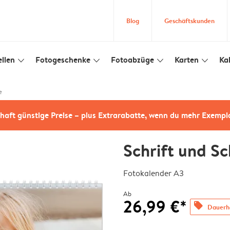
Blog
Geschäftskunden
llen
Fotogeschenke
Fotoabzüge
Karten
Ka
slim_arrow_down
slim_arrow_down
slim_arrow_down
slim_arrow_down
e
haft günstige Preise – plus Extrarabatte, wenn du mehr Exempl
Schrift und S
Fotokalender A3
Ab
26,99 €*
offers
Dauerha