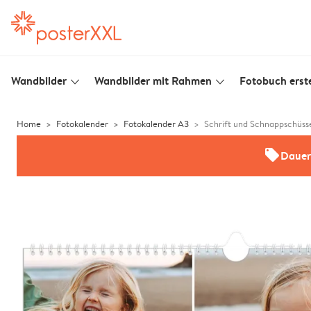
Wandbilder
Wandbilder mit Rahmen
Fotobuch erste
slim_arrow_down
slim_arrow_down
Home
Fotokalender
Fotokalender A3
Schrift und Schnappschüss
offers
Dauer