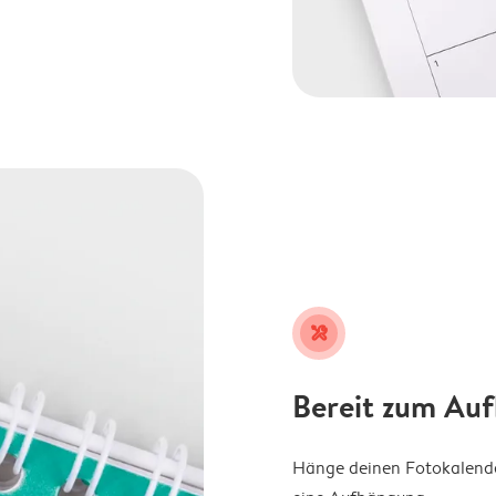
tools
Bereit zum Au
Hänge deinen Fotokalender