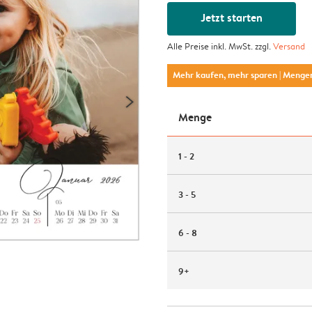
Jetzt starten
Alle Preise inkl. MwSt. zzgl.
Versand
Mehr kaufen, mehr sparen
| Menge
Menge
1 - 2
3 - 5
6 - 8
9+