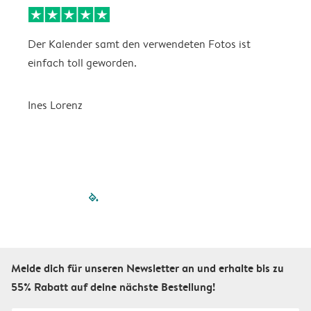
Der Kalender samt den verwendeten Fotos ist
G
einfach toll geworden.
F
O
Ines Lorenz
I
filled-pagination
outlined-paginatio
outlined-paginat
outlined-pagin
outlined-pag
outlined-p
Melde dich für unseren Newsletter an und erhalte bis zu
55% Rabatt auf deine nächste Bestellung!