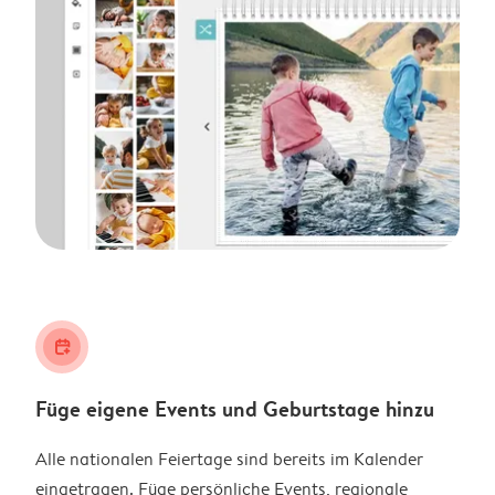
calendar_plus
Füge eigene Events und Geburtstage hinzu
Alle nationalen Feiertage sind bereits im Kalender
eingetragen. Füge persönliche Events, regionale