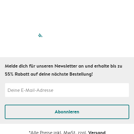
filled-pagination
outlined-paginatio
outlined-paginat
outlined-pagin
outlined-pag
outlined-p
Melde dich für unseren Newsletter an und erhalte bis zu
55% Rabatt auf deine nächste Bestellung!
Abonnieren
Versand
*Alle Preise inkl. MwSt. zzgl.