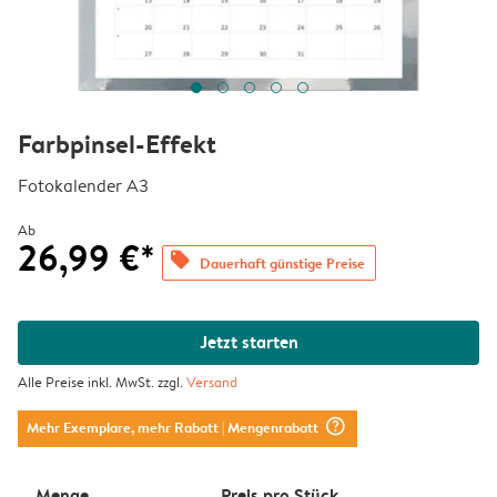
Farbpinsel-Effekt
Fotokalender A3
Ab
26,99 €*
offers
Dauerhaft günstige Preise
Jetzt starten
Alle Preise inkl. MwSt. zzgl.
Versand
question_mark_circle
Mehr Exemplare, mehr Rabatt
| Mengenrabatt
Menge
Preis pro Stück