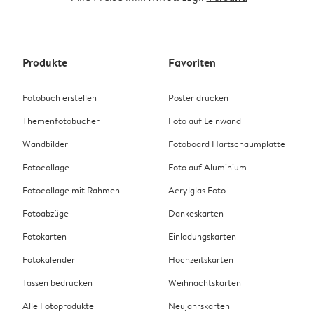
Produkte
Favoriten
Fotobuch erstellen
Poster drucken
Themenfotobücher
Foto auf Leinwand
Wandbilder
Fotoboard Hartschaumplatte
Fotocollage
Foto auf Aluminium
Fotocollage mit Rahmen
Acrylglas Foto
Fotoabzüge
Dankeskarten
Fotokarten
Einladungskarten
Fotokalender
Hochzeitskarten
Tassen bedrucken
Weihnachtskarten
Alle Fotoprodukte
Neujahrskarten