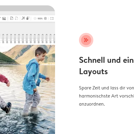
stars_plus
Schnell und ei
Layouts
Spare Zeit und lass dir v
harmonischste Art vorschl
anzuordnen.