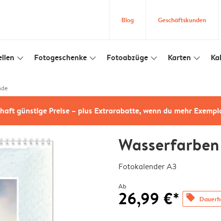
Blog
Geschäftskunden
llen
Fotogeschenke
Fotoabzüge
Karten
Ka
slim_arrow_down
slim_arrow_down
slim_arrow_down
slim_arrow_down
nde
haft günstige Preise – plus Extrarabatte, wenn du mehr Exempl
Wasserfarben
Fotokalender A3
Ab
26,99 €*
offers
Dauerha