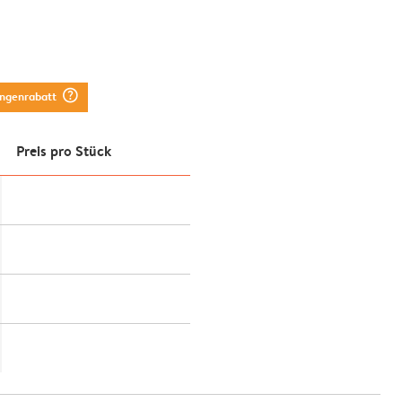
question_mark_circle
engenrabatt
Preis pro Stück