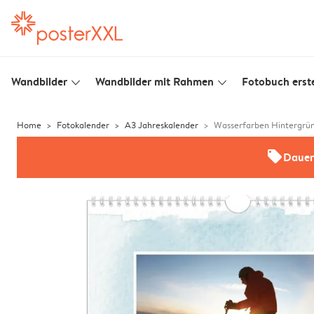
Wandbilder
Wandbilder mit Rahmen
Fotobuch erste
slim_arrow_down
slim_arrow_down
Home
Fotokalender
A3 Jahreskalender
Wasserfarben Hintergrü
offers
Dauer