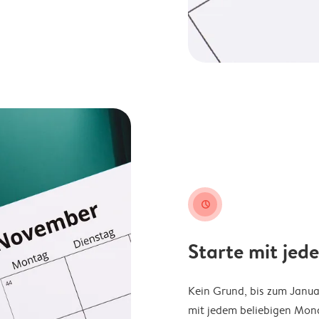
clock
Starte mit jed
Kein Grund, bis zum Janu
mit jedem beliebigen Mona