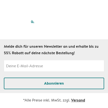
filled-pagination
outlined-paginatio
outlined-paginat
outlined-pagin
outlined-pag
outlined-p
Melde dich für unseren Newsletter an und erhalte bis zu
55% Rabatt auf deine nächste Bestellung!
Abonnieren
Versand
*Alle Preise inkl. MwSt. zzgl.