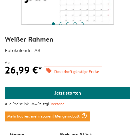
Weißer Rahmen
Fotokalender A3
Ab
26,99 €*
offers
Dauerhaft günstige Preise
Jetzt starten
Alle Preise inkl. MwSt. zzgl.
Versand
question_mark_circle
Mehr kaufen, mehr sparen
| Mengenrabatt
Menge
Preis pro Stück