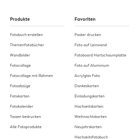
Produkte
Favoriten
Fotobuch erstellen
Poster drucken
Themenfotobücher
Foto auf Leinwand
Wandbilder
Fotoboard Hartschaumplatte
Fotocollage
Foto auf Aluminium
Fotocollage mit Rahmen
Acrylglas Foto
Fotoabzüge
Dankeskarten
Fotokarten
Einladungskarten
Fotokalender
Hochzeitskarten
Tassen bedrucken
Weihnachtskarten
Alle Fotoprodukte
Neujahrskarten
Hochzeitsfotobuch