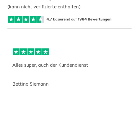
(kann nicht verifizierte enthalten)
4.7
basierend auf
1984 Bewertungen
Alles super, auch der Kundendienst
D
Bettina Siemann