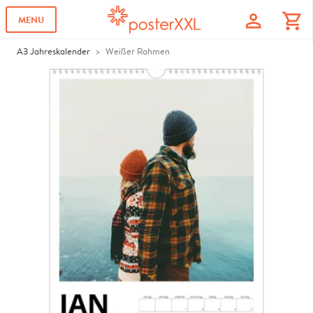
profile
shopping_cart
MENU
A3 Jahreskalender
Weißer Rahmen