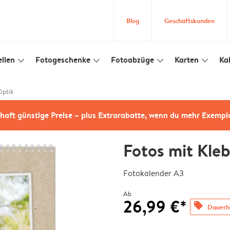
Blog
Geschäftskunden
llen
Fotogeschenke
Fotoabzüge
Karten
Ka
slim_arrow_down
slim_arrow_down
slim_arrow_down
slim_arrow_down
Optik
haft günstige Preise – plus Extrarabatte, wenn du mehr Exempl
Fotos mit Kle
Fotokalender A3
Ab
26,99 €*
offers
Dauerha