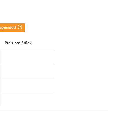
question_mark_circle
engenrabatt
Preis pro Stück