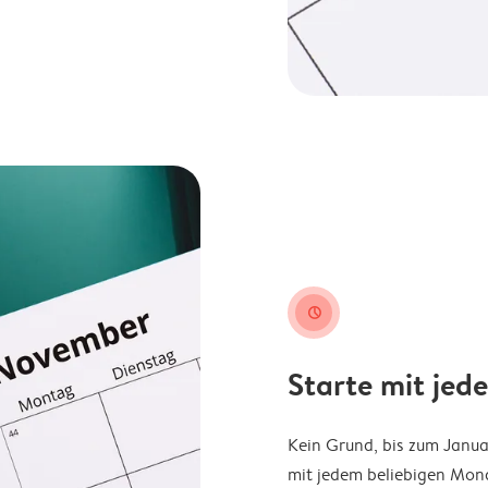
clock
Starte mit jed
Kein Grund, bis zum Janu
mit jedem beliebigen Mona