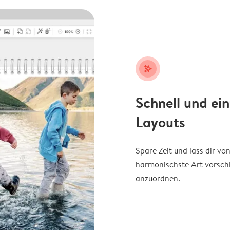
stars_plus
Schnell und ei
Layouts
Spare Zeit und lass dir v
harmonischste Art vorschl
anzuordnen.