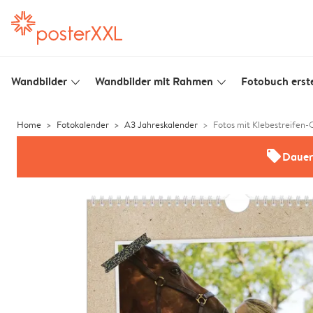
Wandbilder
Wandbilder mit Rahmen
Fotobuch erste
slim_arrow_down
slim_arrow_down
Home
Fotokalender
A3 Jahreskalender
Fotos mit Klebestreifen-
offers
Dauer