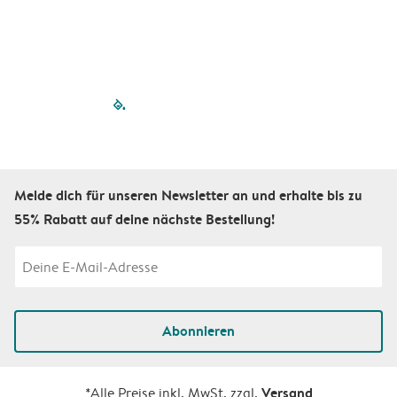
filled-pagination
outlined-paginatio
outlined-paginat
outlined-pagin
outlined-pag
outlined-p
Melde dich für unseren Newsletter an und erhalte bis zu
55% Rabatt auf deine nächste Bestellung!
Abonnieren
Versand
*Alle Preise inkl. MwSt. zzgl.