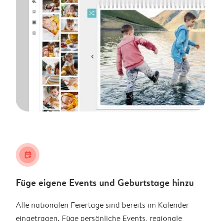
calendar_plus
Füge eigene Events und Geburtstage hinzu
Alle nationalen Feiertage sind bereits im Kalender
eingetragen. Füge persönliche Events, regionale