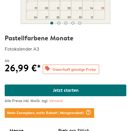
Pastellfarbene Monate
Fotokalender A3
Ab
26,99 €*
offers
Dauerhaft günstige Preise
Jetzt starten
Alle Preise inkl. MwSt. zzgl.
Versand
question_mark_circle
Mehr Exemplare, mehr Rabatt
| Mengenrabatt
Menge
Preis pro Stück