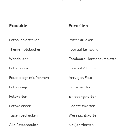
Produkte
Favoriten
Fotobuch erstellen
Poster drucken
Themenfotobücher
Foto auf Leinwand
Wandbilder
Fotoboard Hartschaumplatte
Fotocollage
Foto auf Aluminium
Fotocollage mit Rahmen
Acrylglas Foto
Fotoabzüge
Dankeskarten
Fotokarten
Einladungskarten
Fotokalender
Hochzeitskarten
Tassen bedrucken
Weihnachtskarten
Alle Fotoprodukte
Neujahrskarten