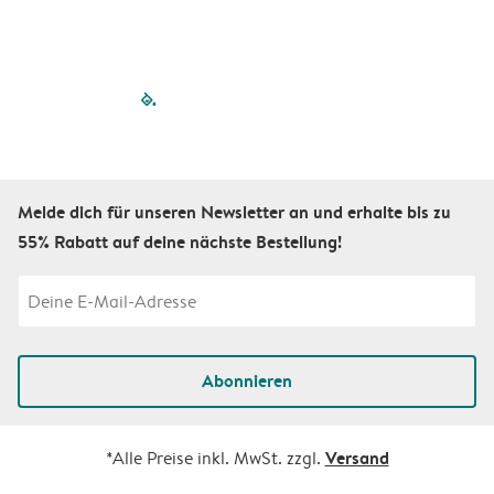
filled-pagination
outlined-paginatio
outlined-paginat
outlined-pagin
outlined-pag
outlined-p
Melde dich für unseren Newsletter an und erhalte bis zu
55% Rabatt auf deine nächste Bestellung!
Abonnieren
Versand
*Alle Preise inkl. MwSt. zzgl.