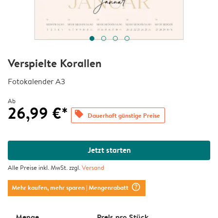
Verspielte Korallen
Fotokalender A3
Ab
26,99 €*
offers
Dauerhaft günstige Preise
Jetzt starten
Alle Preise inkl. MwSt. zzgl.
Versand
question_mark_circle
Mehr kaufen, mehr sparen
| Mengenrabatt
Menge
Preis pro Stück