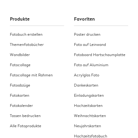
Produkte
Favoriten
Fotobuch erstellen
Poster drucken
Themenfotobücher
Foto auf Leinwand
Wandbilder
Fotoboard Hartschaumplatte
Fotocollage
Foto auf Aluminium
Fotocollage mit Rahmen
Acrylglas Foto
Fotoabzüge
Dankeskarten
Fotokarten
Einladungskarten
Fotokalender
Hochzeitskarten
Tassen bedrucken
Weihnachtskarten
Alle Fotoprodukte
Neujahrskarten
Hochzeitsfotobuch