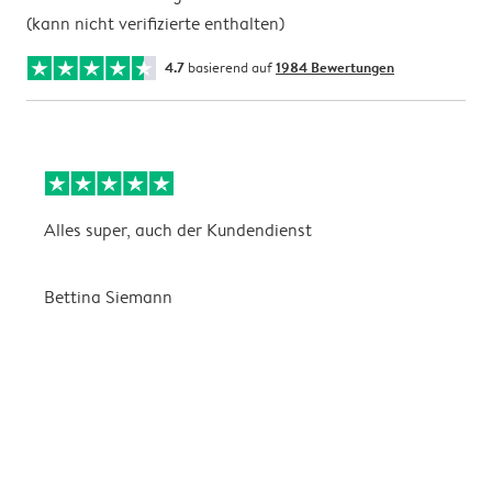
(kann nicht verifizierte enthalten)
4.7
basierend auf
1984 Bewertungen
Alles super, auch der Kundendienst
D
Bettina Siemann