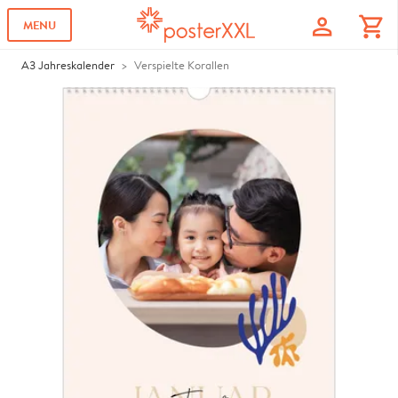
profile
shopping_cart
MENU
A3 Jahreskalender
Verspielte Korallen