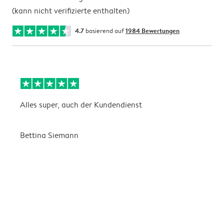
(kann nicht verifizierte enthalten)
4.7
basierend auf
1984 Bewertungen
Alles super, auch der Kundendienst
D
Bettina Siemann