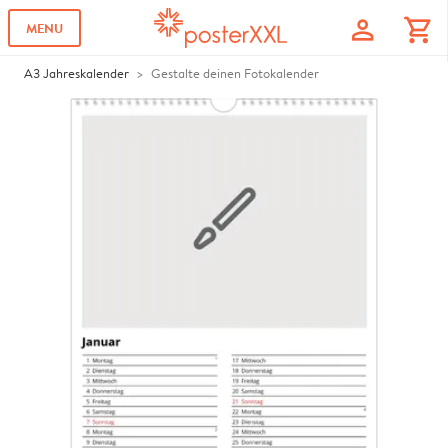
profile
shopping_cart
MENU
A3 Jahreskalender
Gestalte deinen Fotokalender