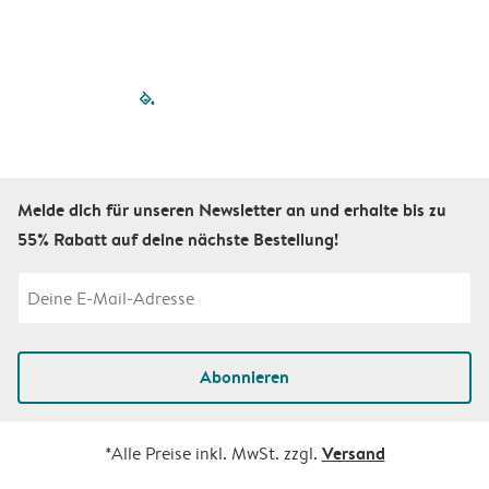
filled-pagination
outlined-paginatio
outlined-paginat
outlined-pagin
outlined-pag
outlined-p
Melde dich für unseren Newsletter an und erhalte bis zu
55% Rabatt auf deine nächste Bestellung!
Abonnieren
Versand
*Alle Preise inkl. MwSt. zzgl.