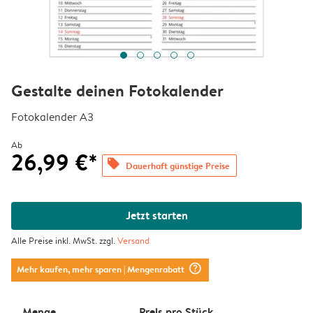
Gestalte deinen Fotokalender
Fotokalender A3
Ab
26,99 €*
offers
Dauerhaft günstige Preise
Jetzt starten
Alle Preise inkl. MwSt. zzgl.
Versand
question_mark_circle
Mehr kaufen, mehr sparen
| Mengenrabatt
Menge
Preis pro Stück