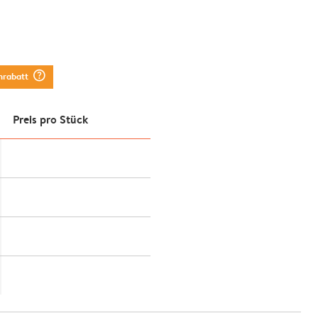
question_mark_circle
nrabatt
Preis pro Stück