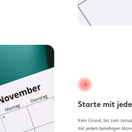
clock
Starte mit jed
Kein Grund, bis zum Janu
mit jedem beliebigen Mona