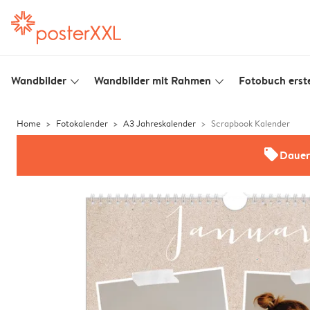
Wandbilder
Wandbilder mit Rahmen
Fotobuch erste
slim_arrow_down
slim_arrow_down
Home
Fotokalender
A3 Jahreskalender
Scrapbook Kalender
offers
Dauer