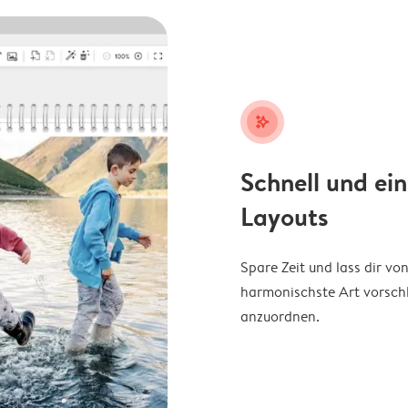
stars_plus
Schnell und ei
Layouts
Spare Zeit und lass dir v
harmonischste Art vorschl
anzuordnen.