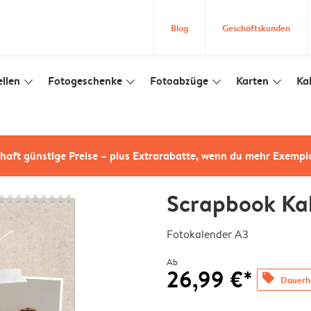
Blog
Geschäftskunden
llen
Fotogeschenke
Fotoabzüge
Karten
Ka
slim_arrow_down
slim_arrow_down
slim_arrow_down
slim_arrow_down
haft günstige Preise – plus Extrarabatte, wenn du mehr Exempl
Scrapbook Ka
Fotokalender A3
Ab
26,99 €*
offers
Dauerha