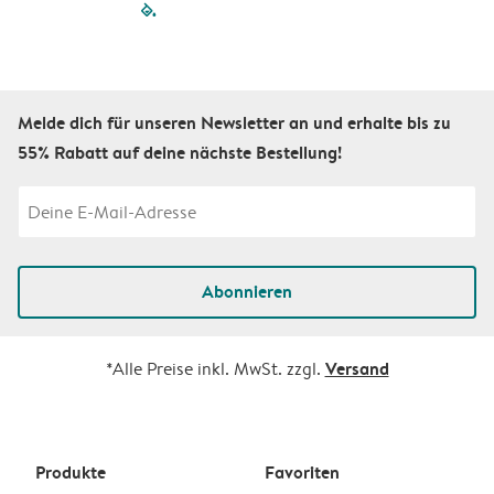
filled-pagination
outlined-paginatio
outlined-paginat
outlined-pagin
outlined-pag
outlined-p
Melde dich für unseren Newsletter an und erhalte bis zu
55% Rabatt auf deine nächste Bestellung!
Abonnieren
Versand
*Alle Preise inkl. MwSt. zzgl.
Produkte
Favoriten