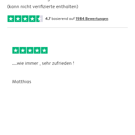
(kann nicht verifizierte enthalten)
4.7
basierend auf
1984 Bewertungen
....wie immer , sehr zufrieden !
D
Matthias