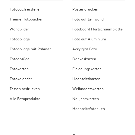
Fotobuch erstellen
Poster drucken
Themenfotobücher
Foto auf Leinwand
Wandbilder
Fotoboard Hartschaumplatte
Fotocollage
Foto auf Aluminium
Fotocollage mit Rahmen
Acrylglas Foto
Fotoabzüge
Dankeskarten
Fotokarten
Einladungskarten
Fotokalender
Hochzeitskarten
Tassen bedrucken
Weihnachtskarten
Alle Fotoprodukte
Neujahrskarten
Hochzeitsfotobuch