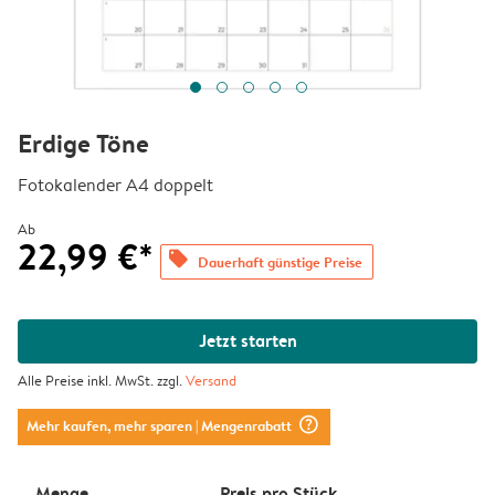
Erdige Töne
Fotokalender A4 doppelt
Ab
22,99 €*
offers
Dauerhaft günstige Preise
Jetzt starten
Alle Preise inkl. MwSt. zzgl.
Versand
question_mark_circle
Mehr kaufen, mehr sparen
| Mengenrabatt
Menge
Preis pro Stück