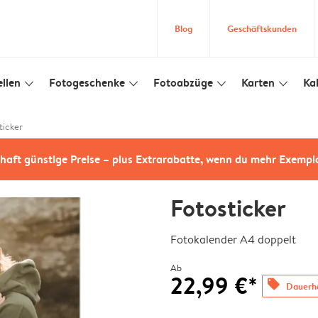
Blog
Geschäftskunden
llen
Fotogeschenke
Fotoabzüge
Karten
Ka
slim_arrow_down
slim_arrow_down
slim_arrow_down
slim_arrow_down
ticker
haft günstige Preise – plus Extrarabatte, wenn du mehr Exempl
Fotosticker
Fotokalender A4 doppelt
Ab
22,99 €*
offers
Dauerha