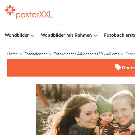
Wandbilder
Wandbilder mit Rahmen
Fotobuch erste
slim_arrow_down
slim_arrow_down
Home
Fotokalender
Fotokalender A4 doppelt (30 x 40 cm)
Fotos
offers
Dauer