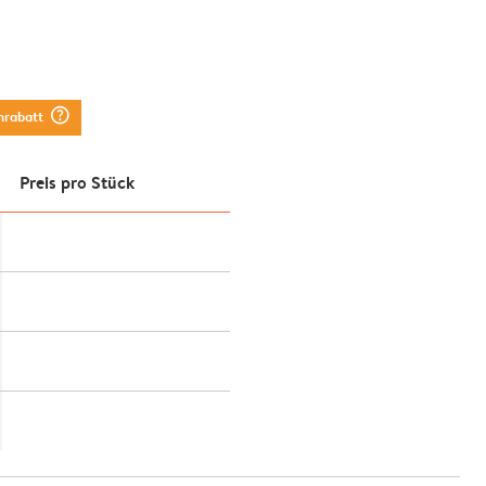
question_mark_circle
nrabatt
Preis pro Stück