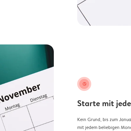
clock
Starte mit jed
Kein Grund, bis zum Janu
mit jedem beliebigen Mona