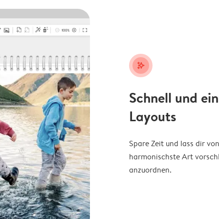
stars_plus
Schnell und ei
Layouts
Spare Zeit und lass dir v
harmonischste Art vorschl
anzuordnen.