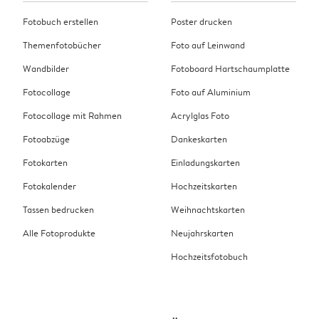
Fotobuch erstellen
Poster drucken
Themenfotobücher
Foto auf Leinwand
Wandbilder
Fotoboard Hartschaumplatte
Fotocollage
Foto auf Aluminium
Fotocollage mit Rahmen
Acrylglas Foto
Fotoabzüge
Dankeskarten
Fotokarten
Einladungskarten
Fotokalender
Hochzeitskarten
Tassen bedrucken
Weihnachtskarten
Alle Fotoprodukte
Neujahrskarten
Hochzeitsfotobuch