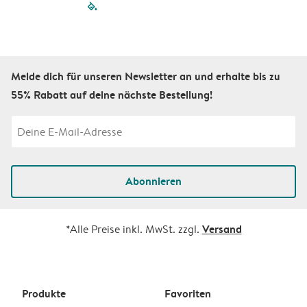
filled-pagination
outlined-paginatio
outlined-paginat
outlined-pagin
outlined-pag
outlined-p
Melde dich für unseren Newsletter an und erhalte bis zu
55% Rabatt auf deine nächste Bestellung!
Abonnieren
Versand
*Alle Preise inkl. MwSt. zzgl.
Produkte
Favoriten