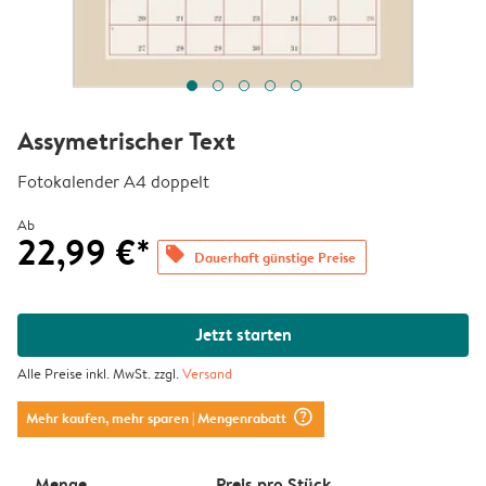
Assymetrischer Text
Fotokalender A4 doppelt
Ab
22,99 €*
offers
Dauerhaft günstige Preise
Jetzt starten
Alle Preise inkl. MwSt. zzgl.
Versand
question_mark_circle
Mehr kaufen, mehr sparen
| Mengenrabatt
Menge
Preis pro Stück