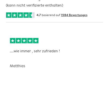
(kann nicht verifizierte enthalten)
4.7
basierend auf
1984 Bewertungen
....wie immer , sehr zufrieden !
D
Matthias