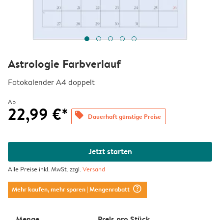
Astrologie Farbverlauf
Fotokalender A4 doppelt
Ab
22,99 €*
offers
Dauerhaft günstige Preise
Jetzt starten
Alle Preise inkl. MwSt. zzgl.
Versand
question_mark_circle
Mehr kaufen, mehr sparen
| Mengenrabatt
Menge
Preis pro Stück