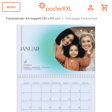
profile
shopping_cart
MENU
Fotokalender A4 doppelt (30 x 40 cm)
Astrologie Farbverlauf