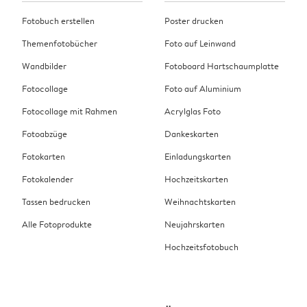
Fotobuch erstellen
Poster drucken
Themenfotobücher
Foto auf Leinwand
Wandbilder
Fotoboard Hartschaumplatte
Fotocollage
Foto auf Aluminium
Fotocollage mit Rahmen
Acrylglas Foto
Fotoabzüge
Dankeskarten
Fotokarten
Einladungskarten
Fotokalender
Hochzeitskarten
Tassen bedrucken
Weihnachtskarten
Alle Fotoprodukte
Neujahrskarten
Hochzeitsfotobuch