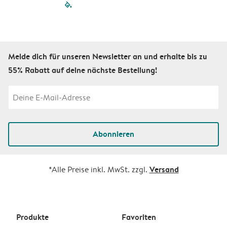
filled-pagination
outlined-paginatio
outlined-paginat
outlined-pagin
outlined-pag
outlined-p
Melde dich für unseren Newsletter an und erhalte bis zu
55% Rabatt auf deine nächste Bestellung!
Abonnieren
Versand
*Alle Preise inkl. MwSt. zzgl.
Produkte
Favoriten