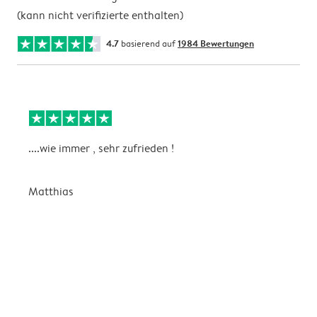
(kann nicht verifizierte enthalten)
4.7
basierend auf
1984 Bewertungen
....wie immer , sehr zufrieden !
D
Matthias