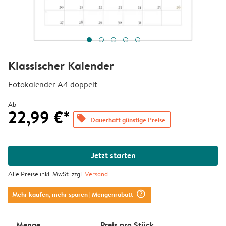
Klassischer Kalender
Fotokalender A4 doppelt
Ab
22,99 €*
offers
Dauerhaft günstige Preise
Jetzt starten
Alle Preise inkl. MwSt. zzgl.
Versand
question_mark_circle
Mehr kaufen, mehr sparen
| Mengenrabatt
Menge
Preis pro Stück