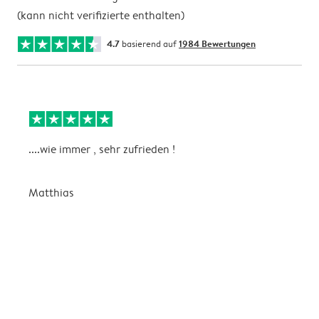
(kann nicht verifizierte enthalten)
4.7
basierend auf
1984 Bewertungen
....wie immer , sehr zufrieden !
D
Matthias