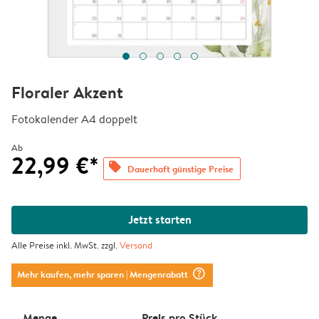
Floraler Akzent
Fotokalender A4 doppelt
Ab
22,99 €*
offers
Dauerhaft günstige Preise
Jetzt starten
Alle Preise inkl. MwSt. zzgl.
Versand
question_mark_circle
Mehr kaufen, mehr sparen
| Mengenrabatt
Menge
Preis pro Stück