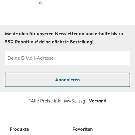
filled-pagination
outlined-paginatio
outlined-paginat
outlined-pagin
outlined-pag
outlined-p
Melde dich für unseren Newsletter an und erhalte bis zu
55% Rabatt auf deine nächste Bestellung!
Abonnieren
Versand
*Alle Preise inkl. MwSt. zzgl.
Produkte
Favoriten