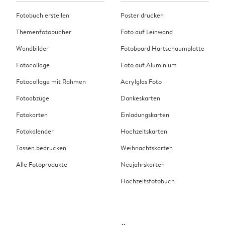
Fotobuch erstellen
Poster drucken
Themenfotobücher
Foto auf Leinwand
Wandbilder
Fotoboard Hartschaumplatte
Fotocollage
Foto auf Aluminium
Fotocollage mit Rahmen
Acrylglas Foto
Fotoabzüge
Dankeskarten
Fotokarten
Einladungskarten
Fotokalender
Hochzeitskarten
Tassen bedrucken
Weihnachtskarten
Alle Fotoprodukte
Neujahrskarten
Hochzeitsfotobuch