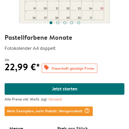
Pastellfarbene Monate
Fotokalender A4 doppelt
Ab
22,99 €*
offers
Dauerhaft günstige Preise
Jetzt starten
Alle Preise inkl. MwSt. zzgl.
Versand
question_mark_circle
Mehr Exemplare, mehr Rabatt
| Mengenrabatt
Menge
Preis pro Stück