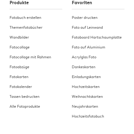
Produkte
Favoriten
Fotobuch erstellen
Poster drucken
Themenfotobücher
Foto auf Leinwand
Wandbilder
Fotoboard Hartschaumplatte
Fotocollage
Foto auf Aluminium
Fotocollage mit Rahmen
Acrylglas Foto
Fotoabzüge
Dankeskarten
Fotokarten
Einladungskarten
Fotokalender
Hochzeitskarten
Tassen bedrucken
Weihnachtskarten
Alle Fotoprodukte
Neujahrskarten
Hochzeitsfotobuch