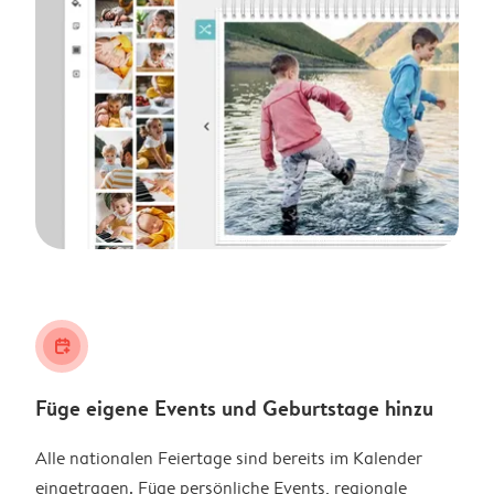
calendar_plus
Füge eigene Events und Geburtstage hinzu
Alle nationalen Feiertage sind bereits im Kalender
eingetragen. Füge persönliche Events, regionale