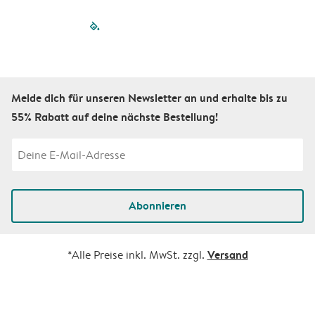
filled-pagination
outlined-paginatio
outlined-paginat
outlined-pagin
outlined-pag
outlined-p
Melde dich für unseren Newsletter an und erhalte bis zu
55% Rabatt auf deine nächste Bestellung!
Abonnieren
Versand
*Alle Preise inkl. MwSt. zzgl.