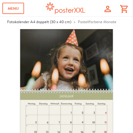
profile
shopping_cart
MENU
Fotokalender A4 doppelt (30 x 40 cm)
Pastellfarbene Monate