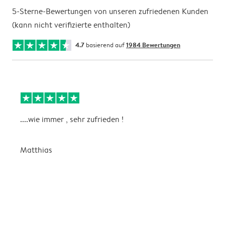
5-Sterne-Bewertungen von unseren zufriedenen Kunden
(kann nicht verifizierte enthalten)
4.7
basierend auf
1984 Bewertungen
....wie immer , sehr zufrieden !
D
Matthias