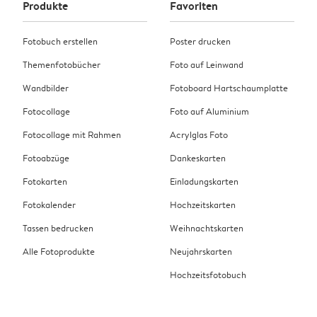
Produkte
Favoriten
Fotobuch erstellen
Poster drucken
Themenfotobücher
Foto auf Leinwand
Wandbilder
Fotoboard Hartschaumplatte
Fotocollage
Foto auf Aluminium
Fotocollage mit Rahmen
Acrylglas Foto
Fotoabzüge
Dankeskarten
Fotokarten
Einladungskarten
Fotokalender
Hochzeitskarten
Tassen bedrucken
Weihnachtskarten
Alle Fotoprodukte
Neujahrskarten
Hochzeitsfotobuch