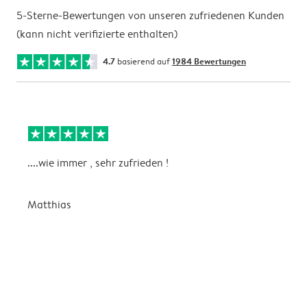
5-Sterne-Bewertungen von unseren zufriedenen Kunden
(kann nicht verifizierte enthalten)
4.7
basierend auf
1984 Bewertungen
....wie immer , sehr zufrieden !
D
Matthias