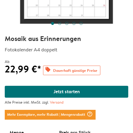
Mosaik aus Erinnerungen
Fotokalender A4 doppelt
Ab
22,99 €*
offers
Dauerhaft günstige Preise
Jetzt starten
Alle Preise inkl. MwSt. zzgl.
Versand
question_mark_circle
Mehr Exemplare, mehr Rabatt
| Mengenrabatt
Menge
Preis pro Stück