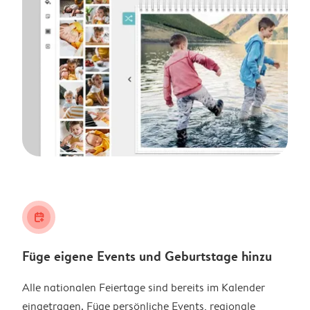
calendar_plus
Füge eigene Events und Geburtstage hinzu
Alle nationalen Feiertage sind bereits im Kalender
eingetragen. Füge persönliche Events, regionale