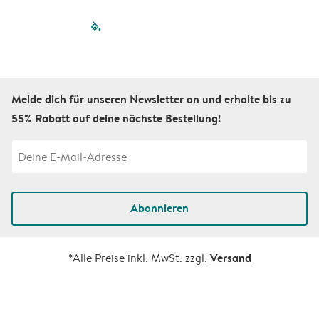
filled-pagination
outlined-paginatio
outlined-paginat
outlined-pagin
outlined-pag
outlined-p
Melde dich für unseren Newsletter an und erhalte bis zu
55% Rabatt auf deine nächste Bestellung!
Abonnieren
Versand
*Alle Preise inkl. MwSt. zzgl.