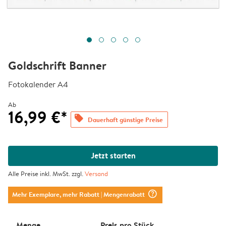
Goldschrift Banner
Fotokalender A4
Ab
16,99 €*
offers
Dauerhaft günstige Preise
Jetzt starten
Alle Preise inkl. MwSt. zzgl.
Versand
question_mark_circle
Mehr Exemplare, mehr Rabatt
| Mengenrabatt
Menge
Preis pro Stück