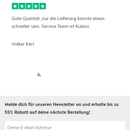
Gute Qualität ,nur die Lieferung könnte etwas
S
schneller sein. Service Team ist Kulanz.
Volker Kerl
filled-pagination
outlined-paginatio
outlined-paginat
outlined-pagin
outlined-pag
outlined-p
Melde dich für unseren Newsletter an und erhalte bis zu
55% Rabatt auf deine nächste Bestellung!