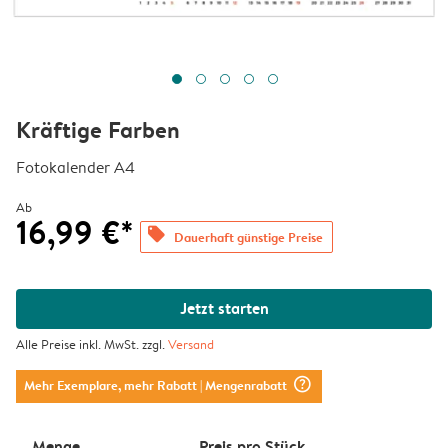
Kräftige Farben
Fotokalender A4
Ab
16,99 €*
offers
Dauerhaft günstige Preise
Jetzt starten
Alle Preise inkl. MwSt. zzgl.
Versand
question_mark_circle
Mehr Exemplare, mehr Rabatt
| Mengenrabatt
Menge
Preis pro Stück