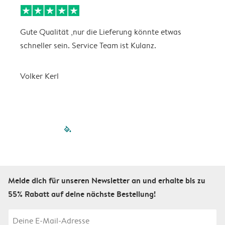
Gute Qualität ,nur die Lieferung könnte etwas
S
schneller sein. Service Team ist Kulanz.
Volker Kerl
filled-pagination
outlined-paginatio
outlined-paginat
outlined-pagin
outlined-pag
outlined-p
Melde dich für unseren Newsletter an und erhalte bis zu
55% Rabatt auf deine nächste Bestellung!