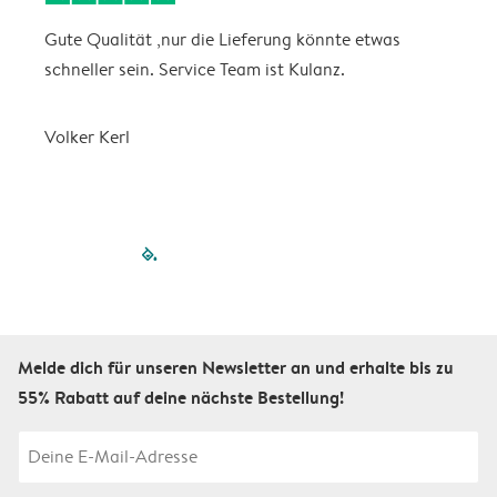
Gute Qualität ,nur die Lieferung könnte etwas
S
schneller sein. Service Team ist Kulanz.
Volker Kerl
filled-pagination
outlined-paginatio
outlined-paginat
outlined-pagin
outlined-pag
outlined-p
Melde dich für unseren Newsletter an und erhalte bis zu
55% Rabatt auf deine nächste Bestellung!