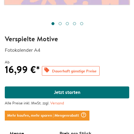
Verspielte Motive
Fotokalender A4
Ab
16,99 €*
offers
Dauerhaft günstige Preise
Jetzt starten
Alle Preise inkl. MwSt. zzgl.
Versand
question_mark_circle
Mehr kaufen, mehr sparen
| Mengenrabatt
Menge
Preis pro Stück