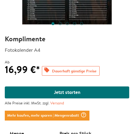
Komplimente
Fotokalender A4
Ab
16,99 €*
offers
Dauerhaft günstige Preise
Jetzt starten
Alle Preise inkl. MwSt. zzgl.
Versand
question_mark_circle
Mehr kaufen, mehr sparen
| Mengenrabatt
Menge
Preis pro Stück