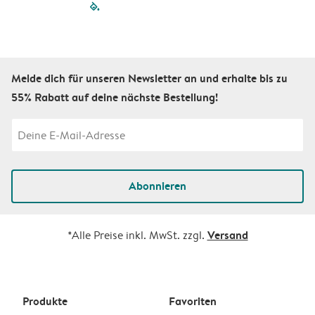
filled-pagination
outlined-paginatio
outlined-paginat
outlined-pagin
outlined-pag
outlined-p
Melde dich für unseren Newsletter an und erhalte bis zu
55% Rabatt auf deine nächste Bestellung!
Abonnieren
Versand
*Alle Preise inkl. MwSt. zzgl.
Produkte
Favoriten