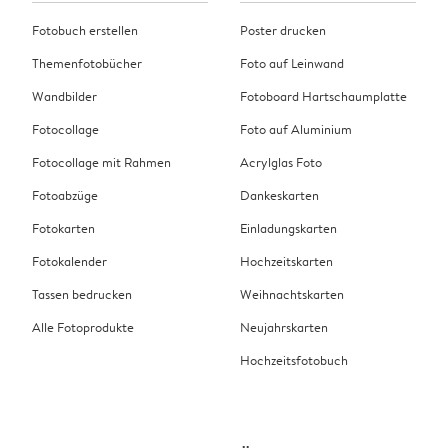
Fotobuch erstellen
Poster drucken
Themenfotobücher
Foto auf Leinwand
Wandbilder
Fotoboard Hartschaumplatte
Fotocollage
Foto auf Aluminium
Fotocollage mit Rahmen
Acrylglas Foto
Fotoabzüge
Dankeskarten
Fotokarten
Einladungskarten
Fotokalender
Hochzeitskarten
Tassen bedrucken
Weihnachtskarten
Alle Fotoprodukte
Neujahrskarten
Hochzeitsfotobuch