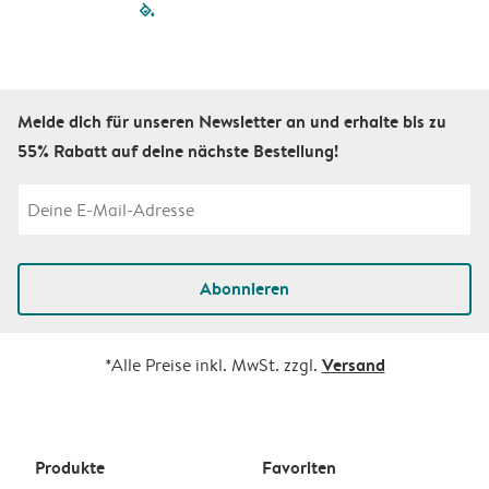
filled-pagination
outlined-paginatio
outlined-paginat
outlined-pagin
outlined-pag
outlined-p
Melde dich für unseren Newsletter an und erhalte bis zu
55% Rabatt auf deine nächste Bestellung!
Abonnieren
Versand
*Alle Preise inkl. MwSt. zzgl.
Produkte
Favoriten