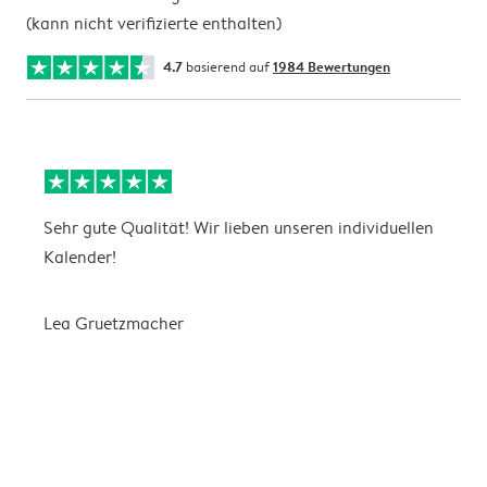
(kann nicht verifizierte enthalten)
4.7
basierend auf
1984 Bewertungen
Sehr gute Qualität! Wir lieben unseren individuellen
N
Kalender!
G
Lea Gruetzmacher