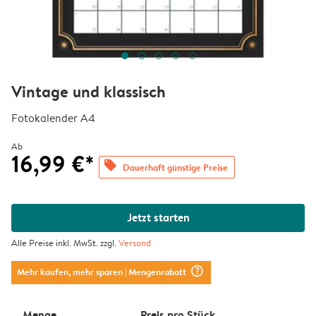
Vintage und klassisch
Fotokalender A4
Ab
16,99 €*
offers
Dauerhaft günstige Preise
Jetzt starten
Alle Preise inkl. MwSt. zzgl.
Versand
question_mark_circle
Mehr kaufen, mehr sparen
| Mengenrabatt
Menge
Preis pro Stück