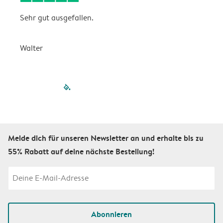
Sehr gut ausgefallen.
W
Walter
a
filled-pagination
outlined-paginatio
outlined-paginat
outlined-pagin
outlined-pag
outlined-p
Melde dich für unseren Newsletter an und erhalte bis zu
55% Rabatt auf deine nächste Bestellung!
Abonnieren