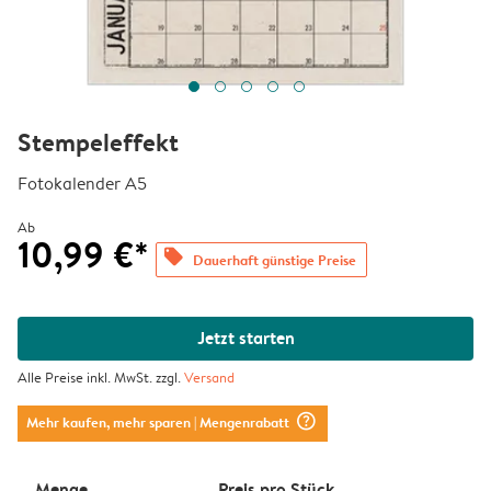
Stempeleffekt
Fotokalender A5
Ab
10,99 €*
offers
Dauerhaft günstige Preise
Jetzt starten
Alle Preise inkl. MwSt. zzgl.
Versand
question_mark_circle
Mehr kaufen, mehr sparen
| Mengenrabatt
Menge
Preis pro Stück