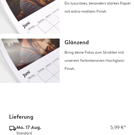
Ein luxuriöses, besonders starkes Papier
mit extra-mattem Finish.
Glänzend
Bring deine Fotos zum Strahlen mit
unserem farbintensiven Hochglanz-
Finish.
Lieferung
Mo. 17 Aug.
5,99 €*
delivery_standard_v2
Standard