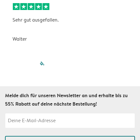
Sehr gut ausgefallen.
W
Walter
a
filled-pagination
outlined-paginatio
outlined-paginat
outlined-pagin
outlined-pag
outlined-p
Melde dich für unseren Newsletter an und erhalte bis zu
55% Rabatt auf deine nächste Bestellung!