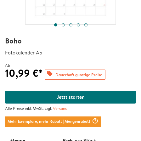
Boho
Fotokalender A5
Ab
10,99 €*
offers
Dauerhaft günstige Preise
Jetzt starten
Alle Preise inkl. MwSt. zzgl.
Versand
question_mark_circle
Mehr Exemplare, mehr Rabatt
| Mengenrabatt
Menge
Preis pro Stück