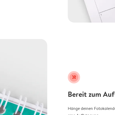
tools
Bereit zum Au
Hänge deinen Fotokalender