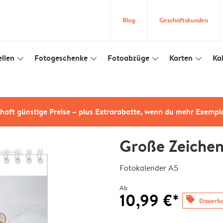
Blog
Geschäftskunden
llen
Fotogeschenke
Fotoabzüge
Karten
Ka
slim_arrow_down
slim_arrow_down
slim_arrow_down
slim_arrow_down
haft günstige Preise – plus Extrarabatte, wenn du mehr Exempl
Große Zeiche
Fotokalender A5
Ab
10,99 €*
offers
Dauerhaf