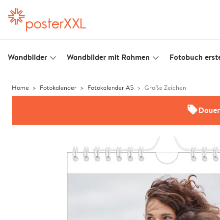
Wandbilder
Wandbilder mit Rahmen
Fotobuch erste
slim_arrow_down
slim_arrow_down
Home
Fotokalender
Fotokalender A5
Große Zeichen
offers
Dauer