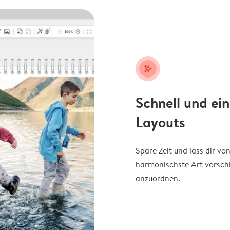
stars_plus
Schnell und ei
Layouts
Spare Zeit und lass dir v
harmonischste Art vorschl
anzuordnen.