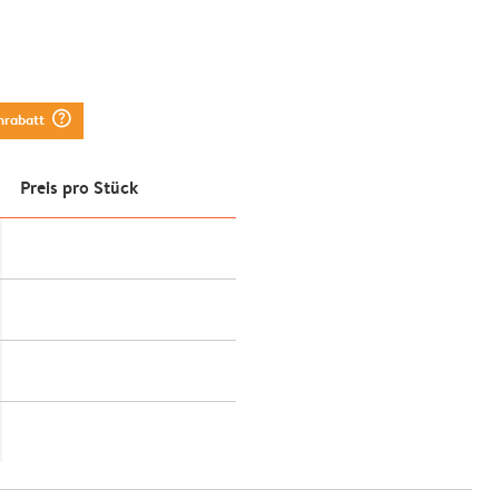
question_mark_circle
nrabatt
Preis pro Stück