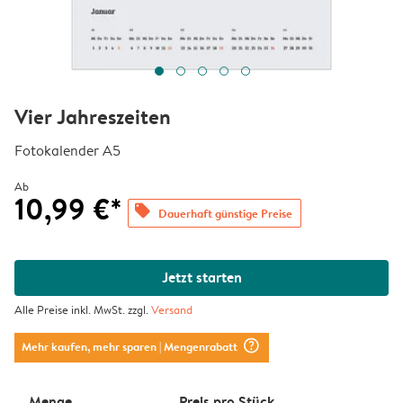
Vier Jahreszeiten
Fotokalender A5
Ab
10,99 €*
offers
Dauerhaft günstige Preise
Jetzt starten
Alle Preise inkl. MwSt. zzgl.
Versand
question_mark_circle
Mehr kaufen, mehr sparen
| Mengenrabatt
Menge
Preis pro Stück