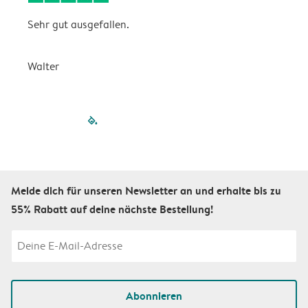
Sehr gut ausgefallen.
W
Walter
a
filled-pagination
outlined-paginatio
outlined-paginat
outlined-pagin
outlined-pag
outlined-p
Melde dich für unseren Newsletter an und erhalte bis zu
55% Rabatt auf deine nächste Bestellung!
Abonnieren