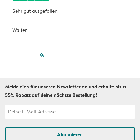
Sehr gut ausgefallen.
W
Walter
a
filled-pagination
outlined-paginatio
outlined-paginat
outlined-pagin
outlined-pag
outlined-p
Melde dich für unseren Newsletter an und erhalte bis zu
55% Rabatt auf deine nächste Bestellung!
Abonnieren