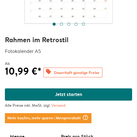
Rahmen im Retrostil
Fotokalender A5
Ab
10,99 €*
offers
Dauerhaft günstige Preise
Jetzt starten
Alle Preise inkl. MwSt. zzgl.
Versand
question_mark_circle
Mehr kaufen, mehr sparen
| Mengenrabatt
Menge
Preis pro Stück