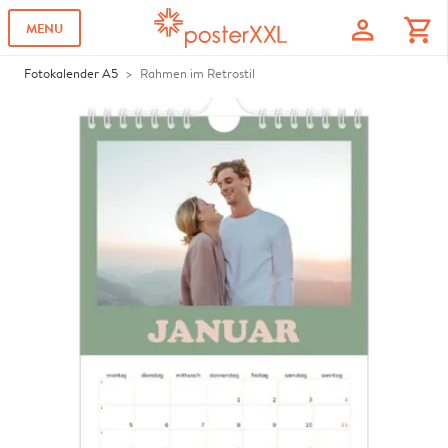
profile
shopping_cart
MENU
Fotokalender A5
Rahmen im Retrostil