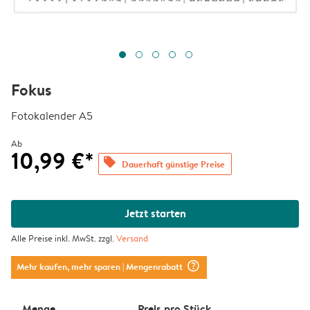
Fokus
Fotokalender A5
Ab
10,99 €*
offers
Dauerhaft günstige Preise
Jetzt starten
Alle Preise inkl. MwSt. zzgl.
Versand
question_mark_circle
Mehr kaufen, mehr sparen
| Mengenrabatt
Menge
Preis pro Stück