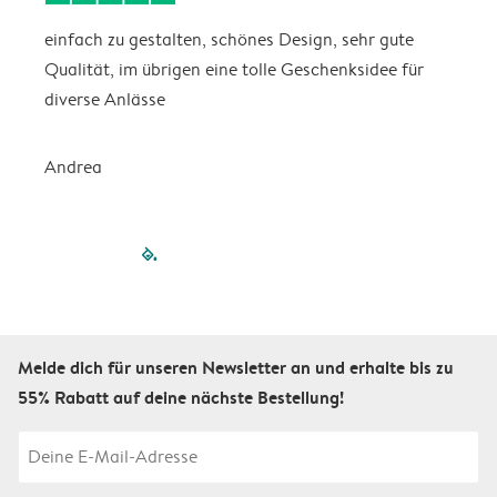
einfach zu gestalten, schönes Design, sehr gute
I
Qualität, im übrigen eine tolle Geschenksidee für
diverse Anlässe
S
Andrea
filled-pagination
outlined-paginatio
outlined-paginat
outlined-pagin
outlined-pag
outlined-p
Melde dich für unseren Newsletter an und erhalte bis zu
55% Rabatt auf deine nächste Bestellung!