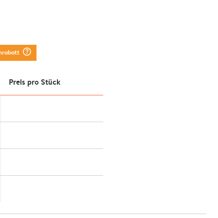
question_mark_circle
nrabatt
Preis pro Stück