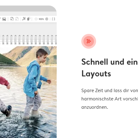
stars_plus
Schnell und ei
Layouts
Spare Zeit und lass dir v
harmonischste Art vorschl
anzuordnen.