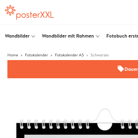
Wandbilder
Wandbilder mit Rahmen
Fotobuch erste
slim_arrow_down
slim_arrow_down
Home
Fotokalender
Fotokalender A5
Schwarzes
offers
Dauer