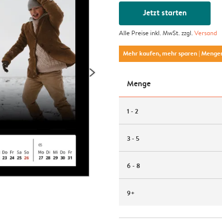
Jetzt starten
Alle Preise inkl. MwSt. zzgl.
Versand
Mehr kaufen, mehr sparen
| Menge
Menge
1 - 2
3 - 5
6 - 8
9+