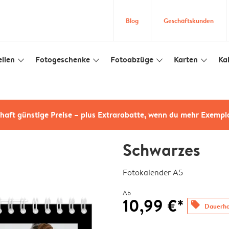
Blog
Geschäftskunden
llen
Fotogeschenke
Fotoabzüge
Karten
Ka
slim_arrow_down
slim_arrow_down
slim_arrow_down
slim_arrow_down
haft günstige Preise – plus Extrarabatte, wenn du mehr Exempl
Schwarzes
Fotokalender A5
Ab
10,99 €*
offers
Dauerhaf