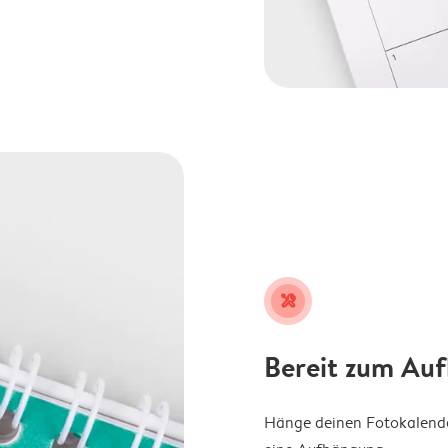
tools
Bereit zum Au
Hänge deinen Fotokalender