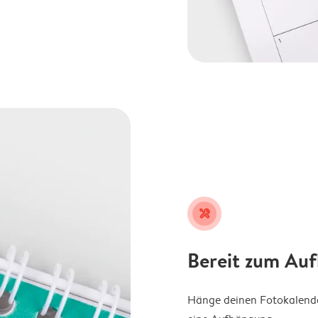
tools
Bereit zum Au
Hänge deinen Fotokalender