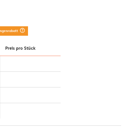
question_mark_circle
engenrabatt
Preis pro Stück