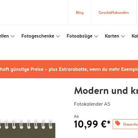
Blog
Geschäftskunden
llen
Fotogeschenke
Fotoabzüge
Karten
Ka
slim_arrow_down
slim_arrow_down
slim_arrow_down
slim_arrow_down
haft günstige Preise – plus Extrarabatte, wenn du mehr Exempl
Modern und kr
Fotokalender A5
Ab
10,99 €*
offers
Dauerhaf