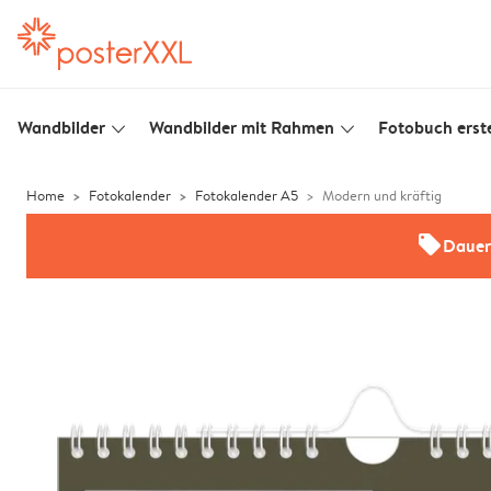
Wandbilder
Wandbilder mit Rahmen
Fotobuch erste
slim_arrow_down
slim_arrow_down
Home
Fotokalender
Fotokalender A5
Modern und kräftig
offers
Dauer