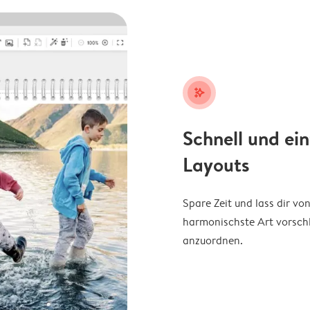
stars_plus
Schnell und ei
Layouts
Spare Zeit und lass dir v
harmonischste Art vorschl
anzuordnen.