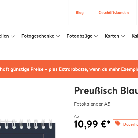
Blog
Geschäftskunden
llen
Fotogeschenke
Fotoabzüge
Karten
Ka
slim_arrow_down
slim_arrow_down
slim_arrow_down
slim_arrow_down
haft günstige Preise – plus Extrarabatte, wenn du mehr Exempl
Preußisch Bla
Fotokalender A5
Ab
10,99 €*
offers
Dauerhaf