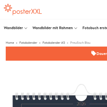
Wandbilder
Wandbilder mit Rahmen
Fotobuch erste
slim_arrow_down
slim_arrow_down
Home
Fotokalender
Fotokalender A5
Preußisch Blau
offers
Dauer