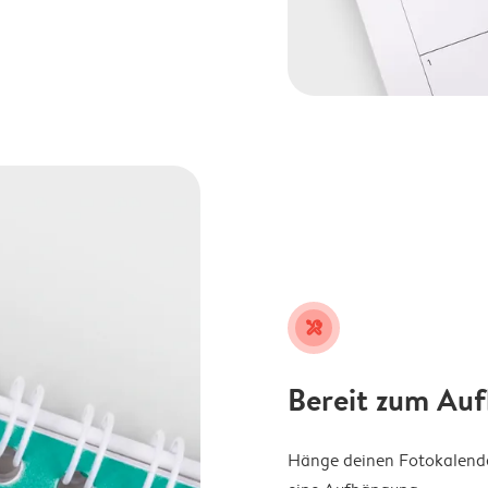
tools
Bereit zum Au
Hänge deinen Fotokalender