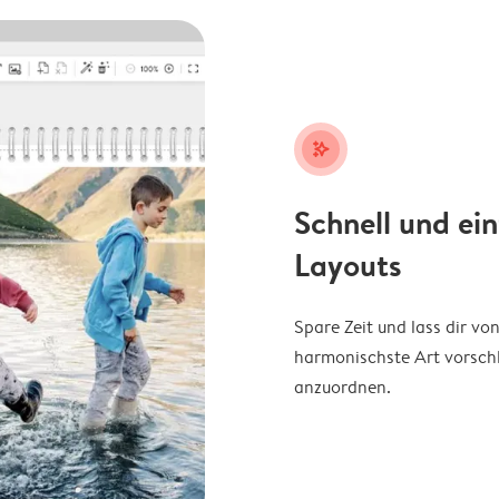
stars_plus
Schnell und ei
Layouts
Spare Zeit und lass dir v
harmonischste Art vorschl
anzuordnen.