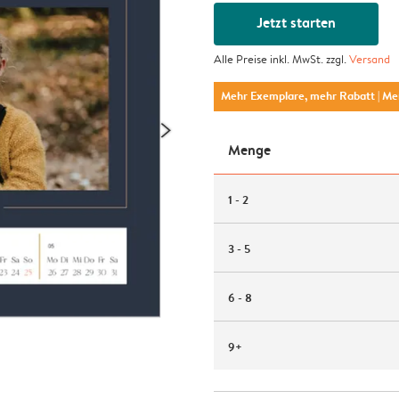
Jetzt starten
Alle Preise inkl. MwSt. zzgl.
Versand
Mehr Exemplare, mehr Rabatt
| M
Menge
1 - 2
3 - 5
6 - 8
9+