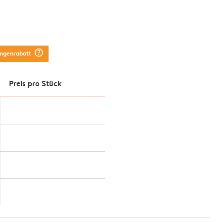
question_mark_circle
engenrabatt
Preis pro Stück