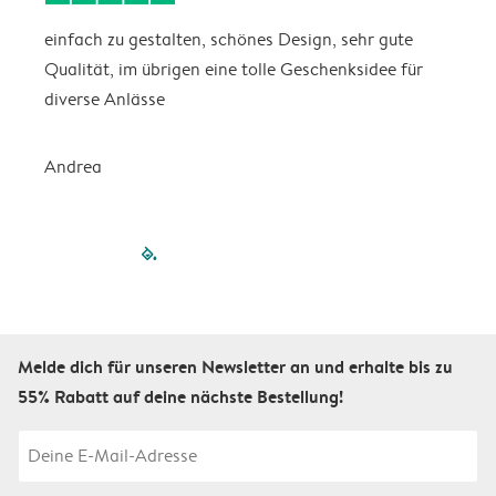
einfach zu gestalten, schönes Design, sehr gute
I
Qualität, im übrigen eine tolle Geschenksidee für
diverse Anlässe
S
Andrea
filled-pagination
outlined-paginatio
outlined-paginat
outlined-pagin
outlined-pag
outlined-p
Melde dich für unseren Newsletter an und erhalte bis zu
55% Rabatt auf deine nächste Bestellung!