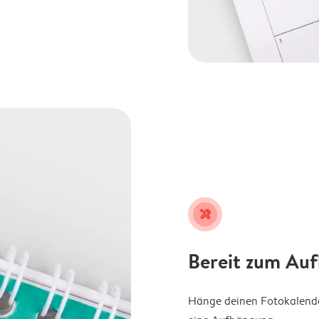
tools
Bereit zum Au
Hänge deinen Fotokalender