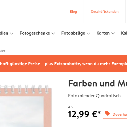
Blog
Geschäftskunden
llen
Fotogeschenke
Fotoabzüge
Karten
Ka
slim_arrow_down
slim_arrow_down
slim_arrow_down
slim_arrow_down
ster
haft günstige Preise – plus Extrarabatte, wenn du mehr Exempl
Farben und M
Fotokalender Quadratisch
Ab
12,99 €*
offers
Dauerhaf