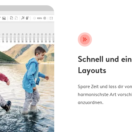
stars_plus
Schnell und ei
Layouts
Spare Zeit und lass dir v
harmonischste Art vorschl
anzuordnen.