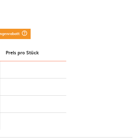
question_mark_circle
engenrabatt
Preis pro Stück