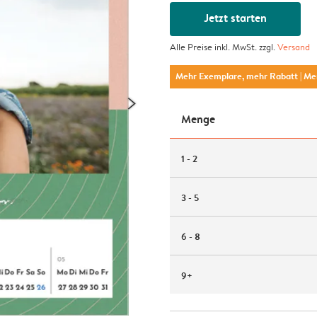
Jetzt starten
Alle Preise inkl. MwSt. zzgl.
Versand
Mehr Exemplare, mehr Rabatt
| M
Menge
1 - 2
3 - 5
6 - 8
9+