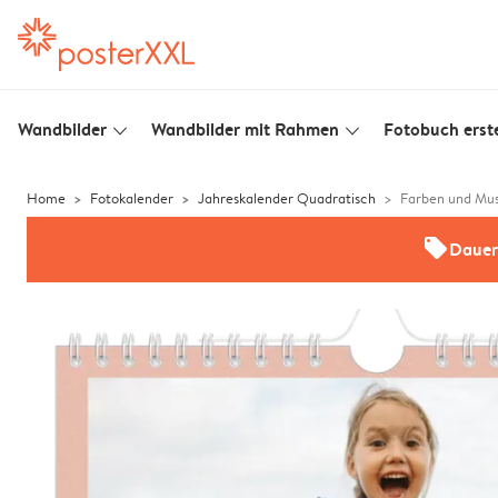
Wandbilder
Wandbilder mit Rahmen
Fotobuch erste
slim_arrow_down
slim_arrow_down
Home
Fotokalender
Jahreskalender Quadratisch
Farben und Mu
offers
Dauer