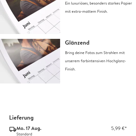
Ein luxuriöses, besonders starkes Papier
mit extra-mattem Finish.
Glänzend
Bring deine Fotos zum Strahlen mit
unserem farbintensiven Hochglanz-
Finish.
Lieferung
Mo. 17 Aug.
5,99 €*
delivery_standard_v2
Standard