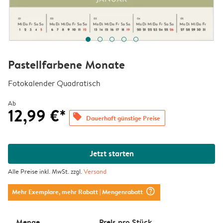
Pastellfarbene Monate
Fotokalender Quadratisch
Ab
12,99 €*
offers
Dauerhaft günstige Preise
Jetzt starten
Alle Preise inkl. MwSt. zzgl.
Versand
question_mark_circle
Mehr Exemplare, mehr Rabatt
| Mengenrabatt
Menge
Preis pro Stück