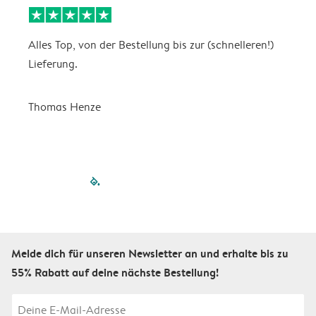
Alles Top, von der Bestellung bis zur (schnelleren!)
B
Lieferung.
R
u
Thomas Henze
filled-pagination
outlined-paginatio
outlined-paginat
outlined-pagin
outlined-pag
outlined-p
Melde dich für unseren Newsletter an und erhalte bis zu
55% Rabatt auf deine nächste Bestellung!