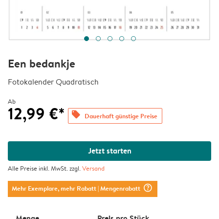
Een bedankje
Fotokalender Quadratisch
Ab
12,99 €*
offers
Dauerhaft günstige Preise
Jetzt starten
Alle Preise inkl. MwSt. zzgl.
Versand
question_mark_circle
Mehr Exemplare, mehr Rabatt
| Mengenrabatt
Menge
Preis pro Stück