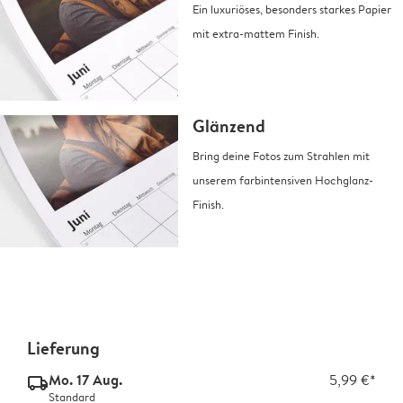
Ein luxuriöses, besonders starkes Papier
mit extra-mattem Finish.
Glänzend
Bring deine Fotos zum Strahlen mit
unserem farbintensiven Hochglanz-
Finish.
Lieferung
Mo. 17 Aug.
5,99 €*
delivery_standard_v2
Standard