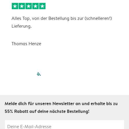
Alles Top, von der Bestellung bis zur (schnelleren!)
B
Lieferung.
R
u
Thomas Henze
filled-pagination
outlined-paginatio
outlined-paginat
outlined-pagin
outlined-pag
outlined-p
Melde dich für unseren Newsletter an und erhalte bis zu
55% Rabatt auf deine nächste Bestellung!