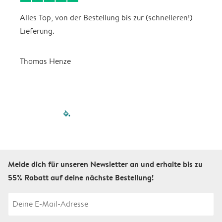
Alles Top, von der Bestellung bis zur (schnelleren!)
B
Lieferung.
R
u
Thomas Henze
filled-pagination
outlined-paginatio
outlined-paginat
outlined-pagin
outlined-pag
outlined-p
Melde dich für unseren Newsletter an und erhalte bis zu
55% Rabatt auf deine nächste Bestellung!