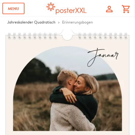
profile
shopping_cart
MENU
Jahreskalender Quadratisch
Erinnerungsbogen