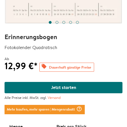
Erinnerungsbogen
Fotokalender Quadratisch
Ab
12,99 €*
offers
Dauerhaft günstige Preise
Jetzt starten
Alle Preise inkl. MwSt. zzgl.
Versand
question_mark_circle
Mehr kaufen, mehr sparen
| Mengenrabatt
Menge
Preis pro Stück