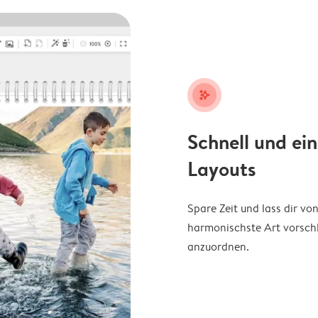
stars_plus
Schnell und ei
Layouts
Spare Zeit und lass dir v
harmonischste Art vorschl
anzuordnen.