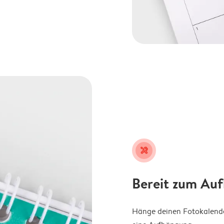
tools
Bereit zum Au
Hänge deinen Fotokalender