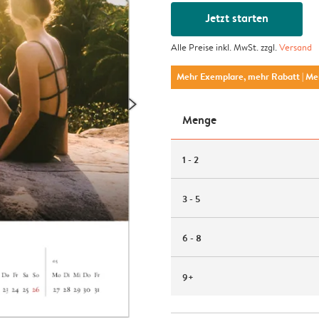
Jetzt starten
Alle Preise inkl. MwSt. zzgl.
Versand
Mehr Exemplare, mehr Rabatt
| M
Menge
1 - 2
3 - 5
6 - 8
9+