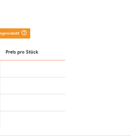
question_mark_circle
engenrabatt
Preis pro Stück