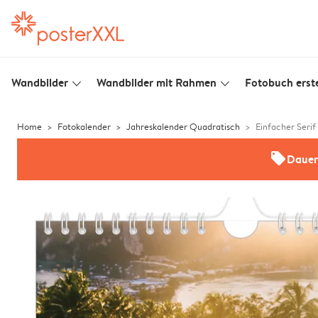
Wandbilder
Wandbilder mit Rahmen
Fotobuch erste
slim_arrow_down
slim_arrow_down
Home
Fotokalender
Jahreskalender Quadratisch
Einfacher Serif
offers
Dauer