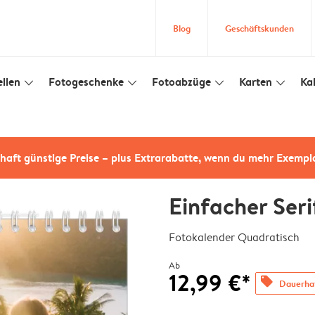
Blog
Geschäftskunden
llen
Fotogeschenke
Fotoabzüge
Karten
Ka
slim_arrow_down
slim_arrow_down
slim_arrow_down
slim_arrow_down
haft günstige Preise – plus Extrarabatte, wenn du mehr Exempl
Einfacher Seri
Fotokalender Quadratisch
Ab
12,99 €*
offers
Dauerhaf