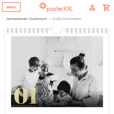
profile
shopping_cart
MENU
Jahreskalender Quadratisch
Große Glitzerzahlen