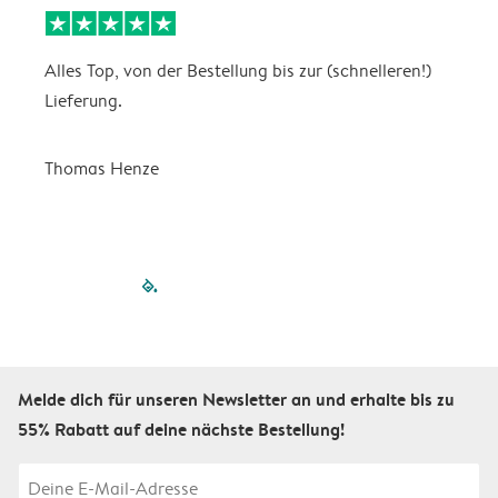
Alles Top, von der Bestellung bis zur (schnelleren!)
B
Lieferung.
R
u
Thomas Henze
filled-pagination
outlined-paginatio
outlined-paginat
outlined-pagin
outlined-pag
outlined-p
Melde dich für unseren Newsletter an und erhalte bis zu
55% Rabatt auf deine nächste Bestellung!