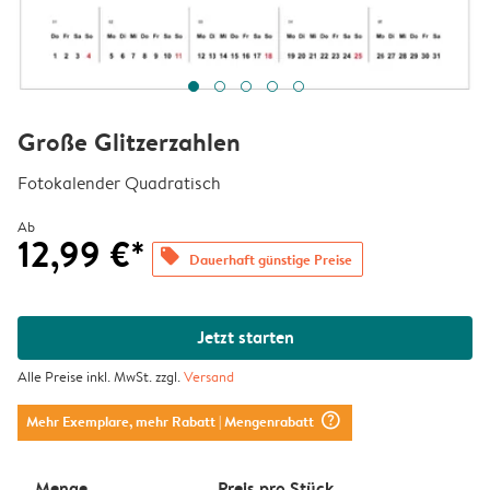
Große Glitzerzahlen
Fotokalender Quadratisch
Ab
12,99 €*
offers
Dauerhaft günstige Preise
Jetzt starten
Alle Preise inkl. MwSt. zzgl.
Versand
question_mark_circle
Mehr Exemplare, mehr Rabatt
| Mengenrabatt
Menge
Preis pro Stück