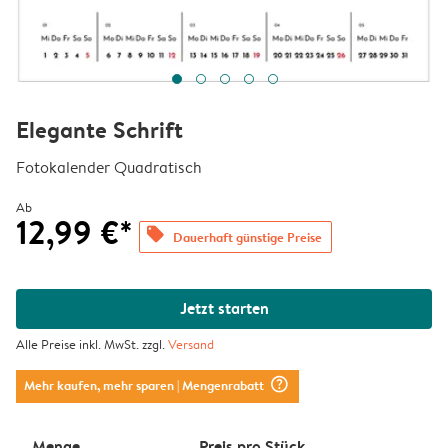
Elegante Schrift
Fotokalender Quadratisch
Ab
12,99 €*
offers
Dauerhaft günstige Preise
Jetzt starten
Alle Preise inkl. MwSt. zzgl.
Versand
question_mark_circle
Mehr kaufen, mehr sparen
| Mengenrabatt
Menge
Preis pro Stück