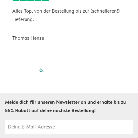
Alles Top, von der Bestellung bis zur (schnelleren!)
B
Lieferung.
R
u
Thomas Henze
filled-pagination
outlined-paginatio
outlined-paginat
outlined-pagin
outlined-pag
outlined-p
Melde dich für unseren Newsletter an und erhalte bis zu
55% Rabatt auf deine nächste Bestellung!