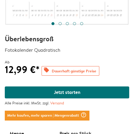
Überlebensgroß
Fotokalender Quadratisch
Ab
12,99 €*
offers
Dauerhaft günstige Preise
Jetzt starten
Alle Preise inkl. MwSt. zzgl.
Versand
question_mark_circle
Mehr kaufen, mehr sparen
| Mengenrabatt
Menge
Preis pro Stück