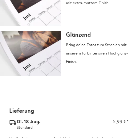
mit extra-mattem Finish.
Glänzend
Bring deine Fotos zum Strahlen mit
unserem farbintensiven Hochglanz-
Finish.
Lieferung
Di. 18 Aug.
5,99 €*
delivery_standard_v2
Standard