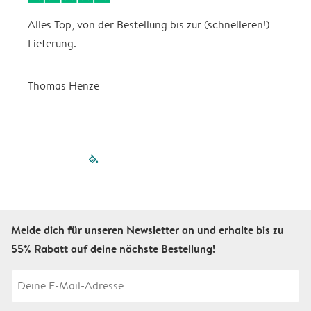
Alles Top, von der Bestellung bis zur (schnelleren!)
B
Lieferung.
R
u
Thomas Henze
filled-pagination
outlined-paginatio
outlined-paginat
outlined-pagin
outlined-pag
outlined-p
Melde dich für unseren Newsletter an und erhalte bis zu
55% Rabatt auf deine nächste Bestellung!