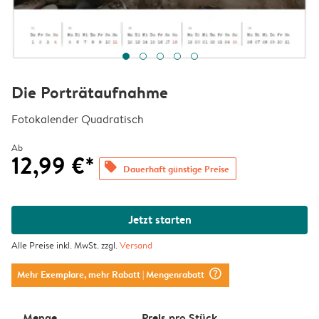
Die Porträtaufnahme
Fotokalender Quadratisch
Ab
12,99 €*
offers
Dauerhaft günstige Preise
Jetzt starten
Alle Preise inkl. MwSt. zzgl.
Versand
question_mark_circle
Mehr Exemplare, mehr Rabatt
| Mengenrabatt
Menge
Preis pro Stück