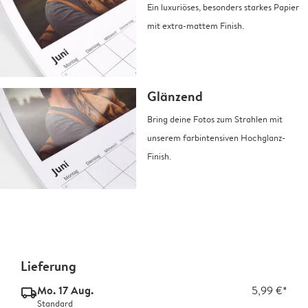
Ein luxuriöses, besonders starkes Papier
mit extra-mattem Finish.
Glänzend
Bring deine Fotos zum Strahlen mit
unserem farbintensiven Hochglanz-
Finish.
Lieferung
Mo. 17 Aug.
5,99 €*
delivery_standard_v2
Standard