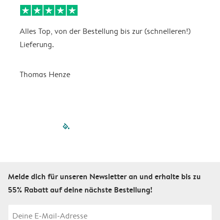
Alles Top, von der Bestellung bis zur (schnelleren!)
B
Lieferung.
R
u
Thomas Henze
filled-pagination
outlined-paginatio
outlined-paginat
outlined-pagin
outlined-pag
outlined-p
Melde dich für unseren Newsletter an und erhalte bis zu
55% Rabatt auf deine nächste Bestellung!