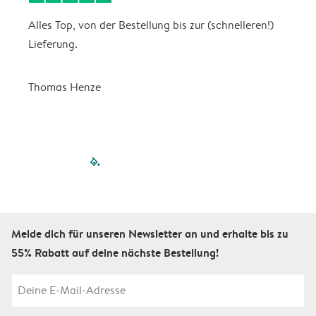
Alles Top, von der Bestellung bis zur (schnelleren!)
B
Lieferung.
R
u
Thomas Henze
filled-pagination
outlined-paginatio
outlined-paginat
outlined-pagin
outlined-pag
outlined-p
Melde dich für unseren Newsletter an und erhalte bis zu
55% Rabatt auf deine nächste Bestellung!