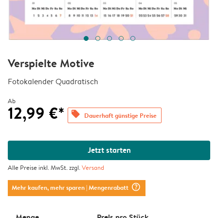
Verspielte Motive
Fotokalender Quadratisch
Ab
12,99 €*
offers
Dauerhaft günstige Preise
Jetzt starten
Alle Preise inkl. MwSt. zzgl.
Versand
question_mark_circle
Mehr kaufen, mehr sparen
| Mengenrabatt
Menge
Preis pro Stück