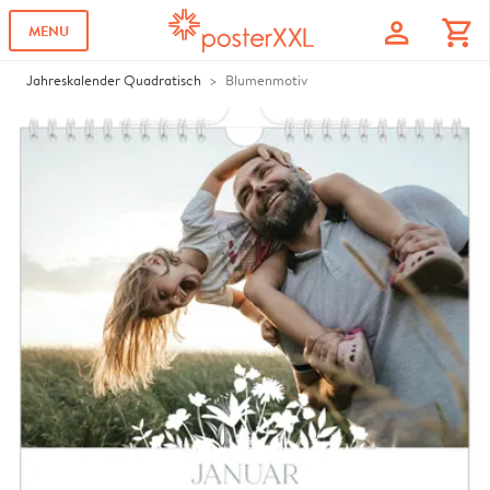
profile
shopping_cart
MENU
Jahreskalender Quadratisch
Blumenmotiv