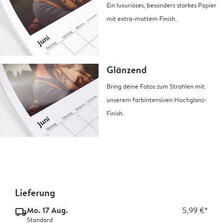
Ein luxuriöses, besonders starkes Papier
mit extra-mattem Finish.
Glänzend
Bring deine Fotos zum Strahlen mit
unserem farbintensiven Hochglanz-
Finish.
Lieferung
Mo. 17 Aug.
5,99 €*
delivery_standard_v2
Standard