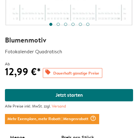
Blumenmotiv
Fotokalender Quadratisch
Ab
12,99 €*
offers
Dauerhaft günstige Preise
Jetzt starten
Alle Preise inkl. MwSt. zzgl.
Versand
question_mark_circle
Mehr Exemplare, mehr Rabatt
| Mengenrabatt
Menge
Preis pro Stück