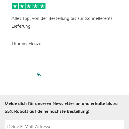
Alles Top, von der Bestellung bis zur (schnelleren!)
B
Lieferung.
R
u
Thomas Henze
filled-pagination
outlined-paginatio
outlined-paginat
outlined-pagin
outlined-pag
outlined-p
Melde dich für unseren Newsletter an und erhalte bis zu
55% Rabatt auf deine nächste Bestellung!