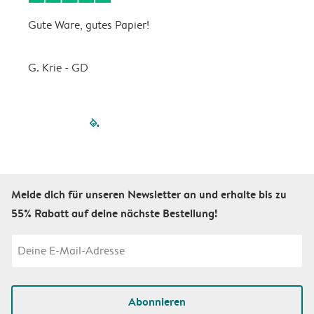
Gute Ware, gutes Papier!
D
G. Krie - GD
B
filled-pagination
outlined-paginatio
outlined-paginat
outlined-pagin
outlined-pag
outlined-p
Melde dich für unseren Newsletter an und erhalte bis zu
55% Rabatt auf deine nächste Bestellung!
Abonnieren