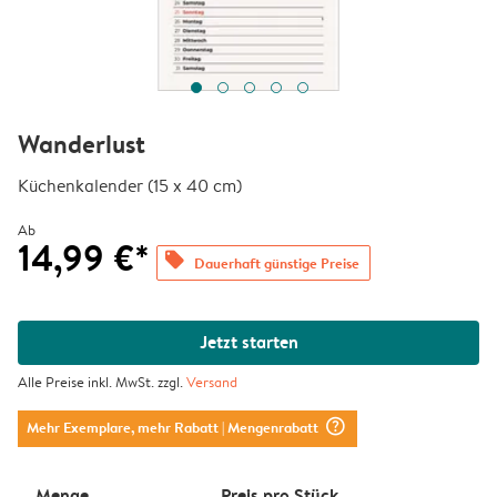
Wanderlust
Küchenkalender (15 x 40 cm)
Ab
14,99 €*
offers
Dauerhaft günstige Preise
Jetzt starten
Alle Preise inkl. MwSt. zzgl.
Versand
question_mark_circle
Mehr Exemplare, mehr Rabatt
| Mengenrabatt
Menge
Preis pro Stück