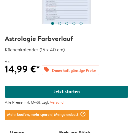
Astrologie Farbverlauf
Küchenkalender (15 x 40 cm)
Ab
14,99 €*
offers
Dauerhaft günstige Preise
Jetzt starten
Alle Preise inkl. MwSt. zzgl.
Versand
question_mark_circle
Mehr kaufen, mehr sparen
| Mengenrabatt
Menge
Preis pro Stück