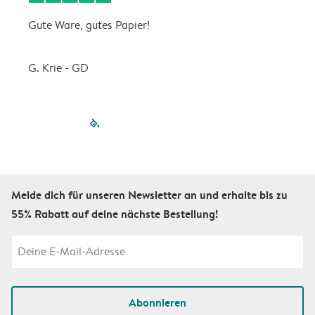
Gute Ware, gutes Papier!
D
G. Krie - GD
B
filled-pagination
outlined-paginatio
outlined-paginat
outlined-pagin
outlined-pag
outlined-p
Melde dich für unseren Newsletter an und erhalte bis zu
55% Rabatt auf deine nächste Bestellung!
Abonnieren