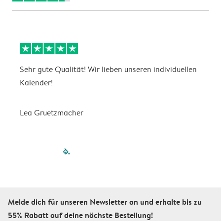
Sehr gute Qualität! Wir lieben unseren individuellen
G
Kalender!
s
Lea Gruetzmacher
V
filled-pagination
outlined-paginatio
outlined-paginat
outlined-pagin
outlined-pag
outlined-p
Melde dich für unseren Newsletter an und erhalte bis zu
55% Rabatt auf deine nächste Bestellung!