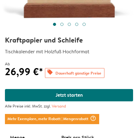
Kraftpapier und Schleife
Tischkalender mit Holzfuß Hochformat
Ab
26,99 €*
offers
Dauerhaft günstige Preise
Jetzt starten
Alle Preise inkl. MwSt. zzgl.
Versand
question_mark_circle
Mehr Exemplare, mehr Rabatt
| Mengenrabatt
Menge
Preis pro Stück