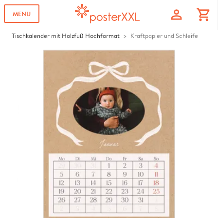
profile
shopping_cart
MENU
Tischkalender mit Holzfuß Hochformat
Kraftpapier und Schleife