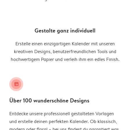
Gestalte ganz individuell
Erstelle einen einzigartigen Kalender mit unseren
kreativen Designs, benutzerfreundlichen Tools und
hochwertigem Papier und verleih ihm ein edles Finish.
layout_alt
Über 100 wunderschöne Designs
Entdecke unsere professionell gestalteten Vorlagen
und erstelle deinen perfekten Kalender. Ob klassisch,
modern oder floral – bei uns findest du garantiert was